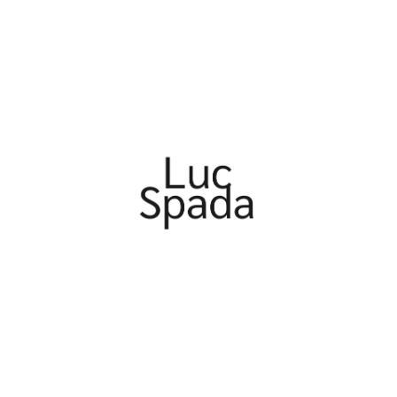
en agelueden, live dobäi ze sinn, well ob Dir et wëllt oder net: Dir 
 grouss Tut voller Chaos. D’Aktualitéit gëtt kommentéiert an ana
, gelaacht a villäicht och gegranzt.
n, eng Non-Stop-Live-Performance op der Bün, déi fresheste Li
 e Moderator, deen nach keng eenzeg Fal am Gesicht huet (wierkl
te anzeigen