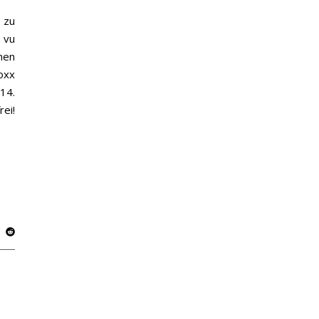
 zu
 vu
nen
oxx
 14.
rei!