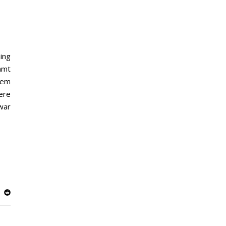
ing
mmt
nem
ere
war